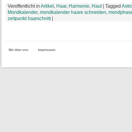
Veroffentlicht in
Artikel
,
Haar
,
Harmonie
,
Haut
|
Tagged
Astr
Mondkalender
,
mondkalender haare schneiden
,
mondphas
zeitpunkt haarschnitt
|
Wir über uns
Impressum