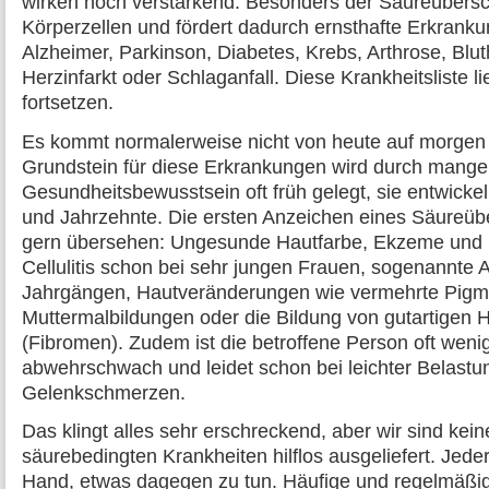
wirken noch verstärkend. Besonders der Säureübersc
Körperzellen und fördert dadurch ernsthafte Erkrank
Alzheimer, Parkinson, Diabetes, Krebs, Arthrose, Blu
Herzinfarkt oder Schlaganfall. Diese Krankheitsliste l
fortsetzen.
Es kommt normalerweise nicht von heute auf morgen 
Grundstein für diese Erkrankungen wird durch mange
Gesundheitsbewusstsein oft früh gelegt, sie entwicke
und Jahrzehnte. Die ersten Anzeichen eines Säureü
gern übersehen: Ungesunde Hautfarbe, Ekzeme und 
Cellulitis schon bei sehr jungen Frauen, sogenannte Al
Jahrgängen, Hautveränderungen wie vermehrte Pigm
Muttermalbildungen oder die Bildung von gutartigen 
(Fibromen). Zudem ist die betroffene Person oft wenig
abwehrschwach und leidet schon bei leichter Belastu
Gelenkschmerzen.
Das klingt alles sehr erschreckend, aber wir sind ke
säurebedingten Krankheiten hilflos ausgeliefert. Jeder
Hand, etwas dagegen zu tun. Häufige und regelmäß