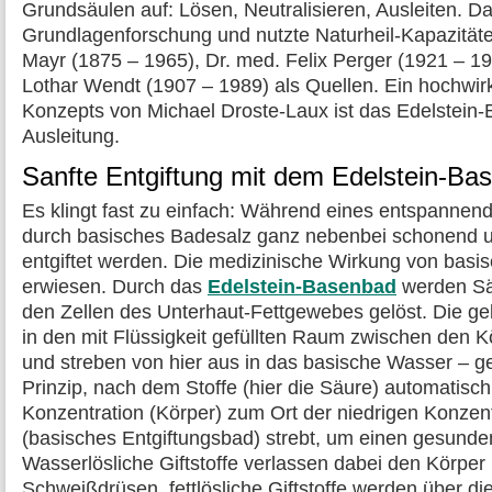
Grundsäulen auf: Lösen, Neutralisieren, Ausleiten. Da
Grundlagenforschung und nutzte Naturheil-Kapazitäte
Mayr (1875 – 1965), Dr. med. Felix Perger (1921 – 1
Lothar Wendt (1907 – 1989) als Quellen. Ein hochwir
Konzepts von Michael Droste-Laux ist das Edelstein
Ausleitung.
Sanfte Entgiftung mit dem Edelstein-Ba
Es klingt fast zu einfach: Während eines entspannen
durch basisches Badesalz ganz nebenbei schonend u
entgiftet werden. Die medizinische Wirkung von basis
erwiesen. Durch das
Edelstein-Basenbad
werden Säu
den Zellen des Unterhaut-Fettgewebes gelöst. Die g
in den mit Flüssigkeit gefüllten Raum zwischen den 
und streben von hier aus in das basische Wasser –
Prinzip, nach dem Stoffe (hier die Säure) automatisc
Konzentration (Körper) zum Ort der niedrigen Konzent
(basisches Entgiftungsbad) strebt, um einen gesunde
Wasserlösliche Giftstoffe verlassen dabei den Körper 
Schweißdrüsen, fettlösliche Giftstoffe werden über di