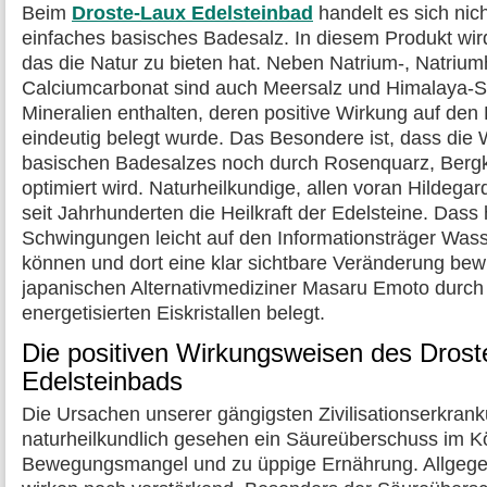
Beim
Droste-Laux Edelsteinbad
handelt es sich nic
einfaches basisches Badesalz. In diesem Produkt wir
das die Natur zu bieten hat. Neben Natrium-, Natriu
Calciumcarbonat sind auch Meersalz und Himalaya-Sa
Mineralien enthalten, deren positive Wirkung auf den 
eindeutig belegt wurde. Das Besondere ist, dass die 
basischen Badesalzes noch durch Rosenquarz, Bergk
optimiert wird. Naturheilkundige, allen voran Hildega
seit Jahrhunderten die Heilkraft der Edelsteine. Dass
Schwingungen leicht auf den Informationsträger Was
können und dort eine klar sichtbare Veränderung be
japanischen Alternativmediziner Masaru Emoto durch 
energetisierten Eiskristallen belegt.
Die positiven Wirkungsweisen des Drost
Edelsteinbads
Die Ursachen unserer gängigsten Zivilisationserkran
naturheilkundlich gesehen ein Säureüberschuss im Kö
Bewegungsmangel und zu üppige Ernährung. Allgege