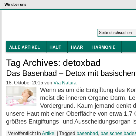
Wir über uns
ALLE ARTIKEL
HAUT
HAAR
HARMONIE
Tag Archives:
detoxbad
Das Basenbad – Detox mit basische
18. Oktober 2015
von
Via Natura
Wenn es um die Entgiftung des Kör
meist die inneren Organe Darm, Le
Vordergrund. Kaum jemand denkt da
unsere Haut mit einer Oberfläche von etwa 1,7
größtes Entgiftungs- und Ausscheidungsorgan i
Veroffentlicht in
Artikel
|
Tagged
basenbad
,
basisches bade