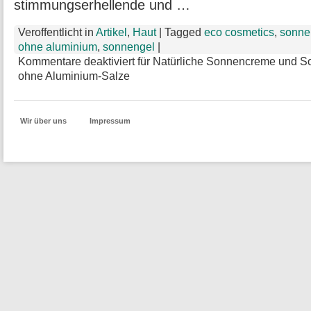
stimmungserhellende und …
Veroffentlicht in
Artikel
,
Haut
|
Tagged
eco cosmetics
,
sonne
ohne aluminium
,
sonnengel
|
Kommentare deaktiviert
für Natürliche Sonnencreme und So
ohne Aluminium-Salze
Wir über uns
Impressum